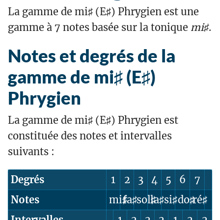
La gamme de mi♯ (E♯) Phrygien est une
gamme à 7 notes basée sur la tonique
mi♯
.
Notes et degrés de la
gamme de mi♯ (E♯)
Phrygien
La gamme de mi♯ (E♯) Phrygien est
constituée des notes et intervalles
suivants :
Degrés
1
2
3
4
5
6
7
Notes
mi♯
fa♯
sol♯
la♯
si♯
do♯
ré♯
Intervalles
1
2
2
2
1
2
2