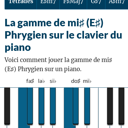
Tétrades
E♯m7
F♯Maj7
G♯7
A♯m7
La gamme de mi♯ (E♯)
Phrygien sur le clavier du
piano
Voici comment jouer la gamme de mi♯
(E♯) Phrygien sur un piano.
fa♯
la♭
si♭
do♯
mi♭