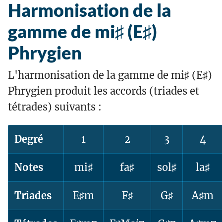
Harmonisation de la
gamme de mi♯ (E♯)
Phrygien
L'harmonisation de la gamme de mi♯ (E♯)
Phrygien produit les accords (triades et
tétrades) suivants :
Degré
1
2
3
4
Notes
mi♯
fa♯
sol♯
la♯
Triades
E♯m
F♯
G♯
A♯m