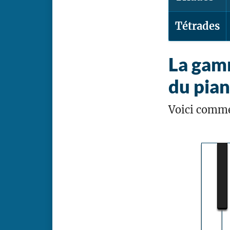
Tétrades
La gamm
du pia
Voici comme