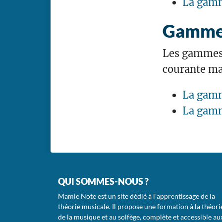
La gamm
Gammes
Les gammes 
courante mai
La gamm
La gamm
QUI SOMMES-NOUS ?
Mamie Note est un site dédié à l'apprentissage de la
théorie musicale. Il propose une formation à la théori
de la musique et au solfège, complète et accessible au