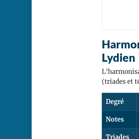
Harmon
Lydien
L'harmonisa
(triades et t
Degré
Notes
Triades