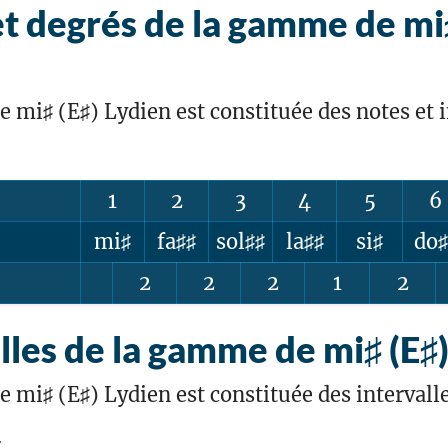
t degrés de la gamme de mi♯
mi♯ (E♯) Lydien est constituée des notes et i
1
2
3
4
5
6
mi♯
fa♯♯
sol♯♯
la♯♯
si♯
do♯
2
2
2
1
2
lles de la gamme de mi♯ (E♯
mi♯ (E♯) Lydien est constituée des intervalle
7