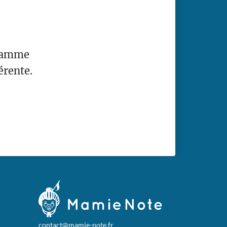
 gamme
érente.
contact@mamie-note.fr