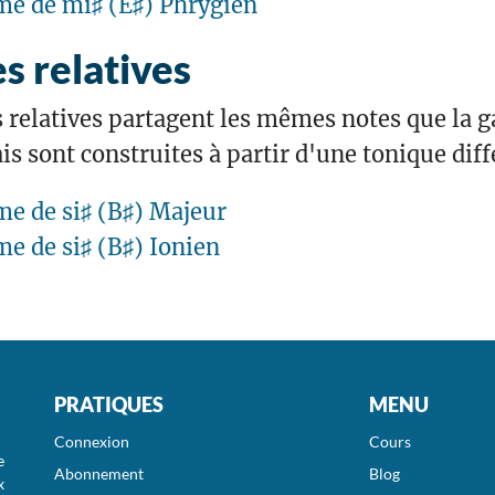
e de mi♯ (E♯) Phrygien
 relatives
relatives partagent les mêmes notes que la
s sont construites à partir d'une tonique diff
e de si♯ (B♯) Majeur
e de si♯ (B♯) Ionien
PRATIQUES
MENU
Connexion
Cours
e
Abonnement
Blog
x