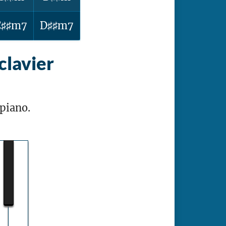
C♯♯m7
D♯♯m7
clavier
piano.