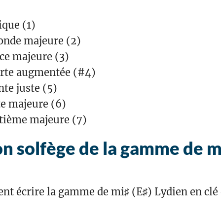
ique (1)
onde majeure (2)
ce majeure (3)
rte augmentée (#4)
te juste (5)
te majeure (6)
tième majeure (7)
n solfège de la gamme de mi
t écrire la gamme de mi♯ (E♯) Lydien en clé d