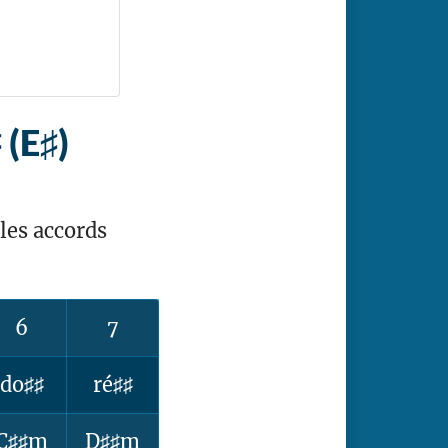
 (E♯)
les accords
6
7
do♯♯
ré♯♯
C♯♯m
D♯♯m