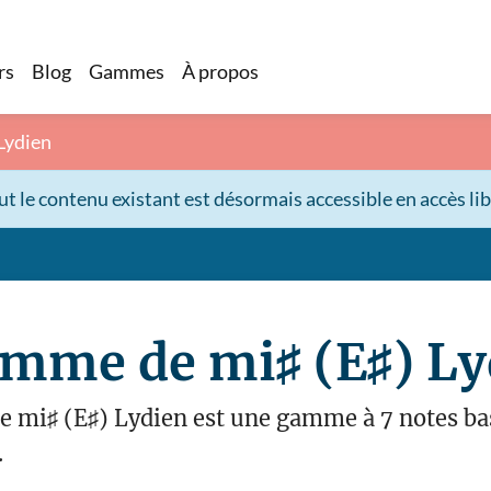
rs
Blog
Gammes
À propos
 Lydien
 le contenu existant est désormais accessible en accès libre
amme de mi♯ (E♯) Ly
 mi♯ (E♯) Lydien est une gamme à 7 notes bas
.