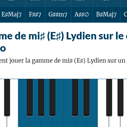
E♯Maj7
F♯♯7
G♯♯m7
A♯♯∅
B♯Maj7
e de mi♯ (E♯) Lydien sur le 
no
nt jouer la gamme de mi♯ (E♯) Lydien sur un 