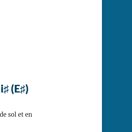
♯ (E♯)
e sol et en