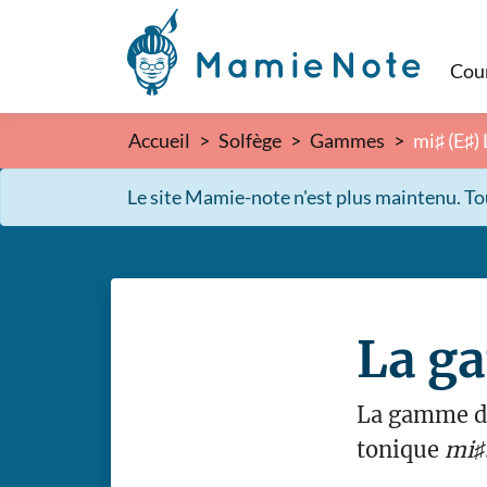
Cou
Accueil
Solfège
Gammes
mi♯ (E♯)
Le site Mamie-note n'est plus maintenu. Tout
La g
La gamme de
tonique
mi♯