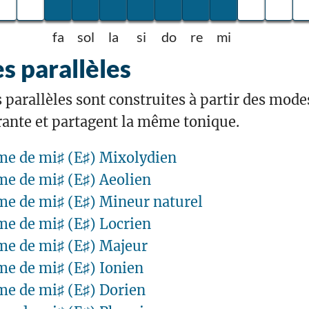
fa
sol
la
si
do
re
mi
 parallèles
arallèles sont construites à partir des modes
nte et partagent la même tonique.
e de mi♯ (E♯) Mixolydien
e de mi♯ (E♯) Aeolien
e de mi♯ (E♯) Mineur naturel
e de mi♯ (E♯) Locrien
e de mi♯ (E♯) Majeur
e de mi♯ (E♯) Ionien
e de mi♯ (E♯) Dorien