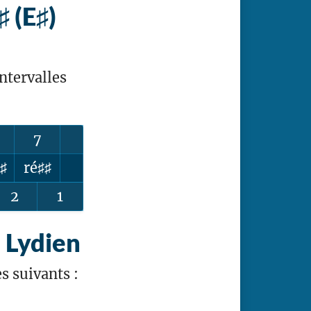
 (E♯)
ntervalles
7
♯
ré♯♯
2
1
) Lydien
s suivants :