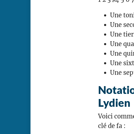
Une ton
Une sec
Une tier
Une qua
Une quin
Une six
Une sep
Notatio
Lydien
Voici commen
clé de fa :