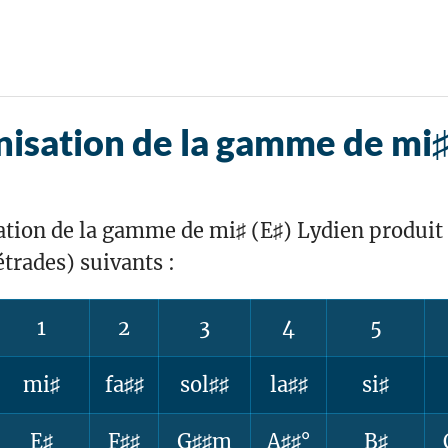
isation de la gamme de mi♯
tion de la gamme de mi♯ (E♯) Lydien produit 
étrades) suivants :
1
2
3
4
5
mi♯
fa♯♯
sol♯♯
la♯♯
si♯
E♯
F♯♯
G♯♯m
A♯♯°
B♯