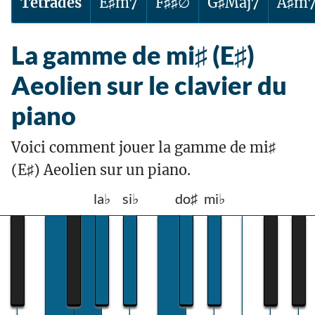
Tétrades
E♯m7
F♯♯∅
G♯Maj7
A♯m
La gamme de mi♯ (E♯)
Aeolien sur le clavier du
piano
Voici comment jouer la gamme de mi♯
(E♯) Aeolien sur un piano.
la♭
si♭
do♯
mi♭