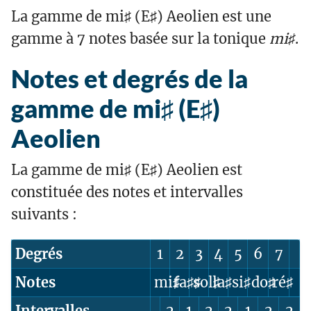
La gamme de mi♯ (E♯) Aeolien est une
gamme à 7 notes basée sur la tonique
mi♯
.
Notes et degrés de la
gamme de mi♯ (E♯)
Aeolien
La gamme de mi♯ (E♯) Aeolien est
constituée des notes et intervalles
suivants :
Degrés
1
2
3
4
5
6
7
Notes
mi♯
fa♯♯
sol♯
la♯
si♯
do♯
ré♯
Intervalles
2
1
2
2
1
2
2