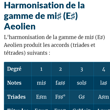
Harmonisation de la
gamme de mi♯ (E♯)
Aeolien
L'harmonisation de la gamme de mi♯ (E♯)
Aeolien produit les accords (triades et
tétrades) suivants :
Degré
1
2
3
4
Notes
mi♯
fa♯♯
sol♯
la♯
Triades
E♯m
F♯♯°
G♯
A♯m