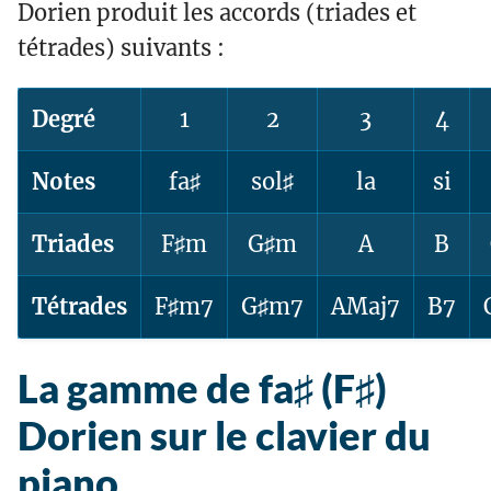
Dorien produit les accords (triades et
tétrades) suivants :
Degré
1
2
3
4
Notes
fa♯
sol♯
la
si
Triades
F♯m
G♯m
A
B
Tétrades
F♯m7
G♯m7
AMaj7
B7
La gamme de fa♯ (F♯)
Dorien sur le clavier du
piano