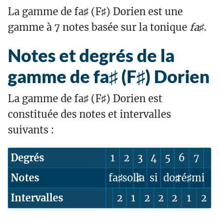
La gamme de fa♯ (F♯) Dorien est une
gamme à 7 notes basée sur la tonique
fa♯
.
Notes et degrés de la
gamme de fa♯ (F♯) Dorien
La gamme de fa♯ (F♯) Dorien est
constituée des notes et intervalles
suivants :
Degrés
1
2
3
4
5
6
7
Notes
fa♯
sol♯
la
si
do♯
ré♯
mi
Intervalles
2
1
2
2
2
1
2