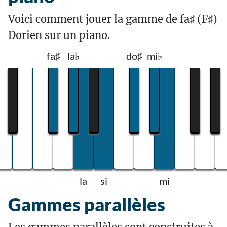
Voici comment jouer la gamme de fa♯ (F♯)
Dorien sur un piano.
fa♯
la♭
do♯
mi♭
la
si
mi
Gammes parallèles