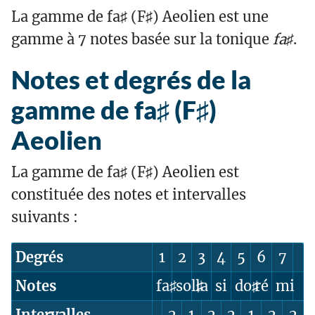
La gamme de fa♯ (F♯) Aeolien est une
gamme à 7 notes basée sur la tonique
fa♯
.
Notes et degrés de la
gamme de fa♯ (F♯)
Aeolien
La gamme de fa♯ (F♯) Aeolien est
constituée des notes et intervalles
suivants :
Degrés
1
2
3
4
5
6
7
Notes
fa♯
sol♯
la
si
do♯
ré
mi
Intervalles
2
1
2
2
1
2
2