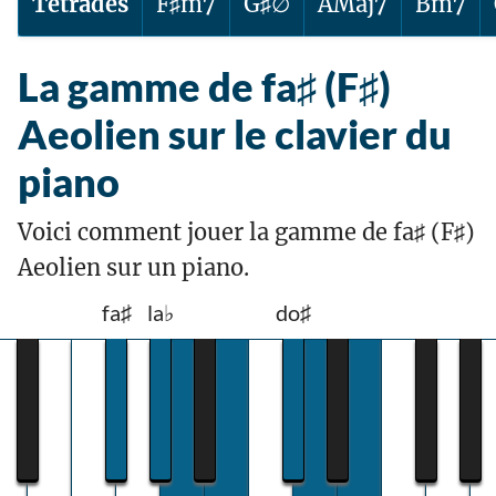
Tétrades
F♯m7
G♯∅
AMaj7
Bm7
La gamme de fa♯ (F♯)
Aeolien sur le clavier du
piano
Voici comment jouer la gamme de fa♯ (F♯)
Aeolien sur un piano.
fa♯
la♭
do♯