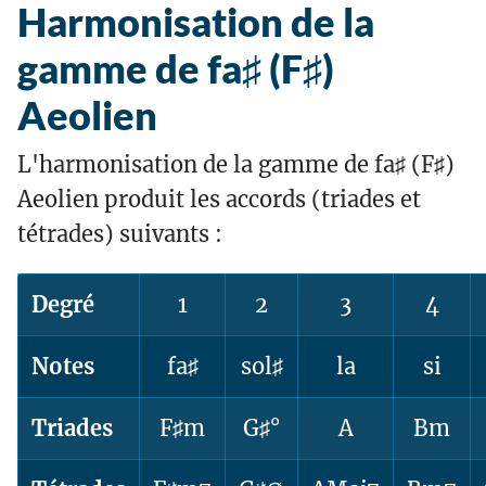
Harmonisation de la
gamme de fa♯ (F♯)
Aeolien
L'harmonisation de la gamme de fa♯ (F♯)
Aeolien produit les accords (triades et
tétrades) suivants :
Degré
1
2
3
4
Notes
fa♯
sol♯
la
si
Triades
F♯m
G♯°
A
Bm