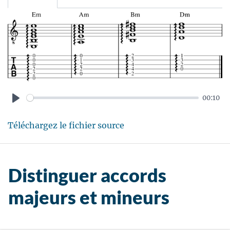
00:10
P
Téléchargez le fichier source
l
a
y
Distinguer accords
majeurs et mineurs