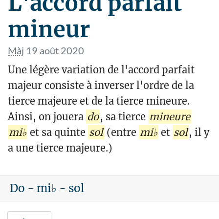
L'accord parfait
mineur
Màj
19 août 2020
Une légère variation de l'accord parfait
majeur consiste à inverser l'ordre de la
tierce majeure et de la tierce mineure.
Ainsi, on jouera
do
, sa tierce
mineure
mi♭
et sa quinte
sol
(entre
mi♭
et
sol
, il y
a une tierce majeure.)
Do - mi♭ - sol