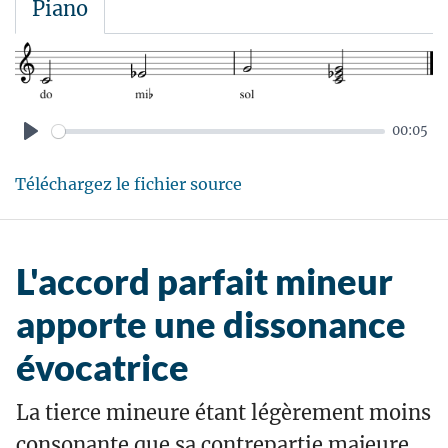
Piano
00:05
P
Téléchargez le fichier source
l
a
y
L'accord parfait mineur
apporte une dissonance
évocatrice
La tierce mineure étant légèrement moins
consonante que sa contrepartie majeure,