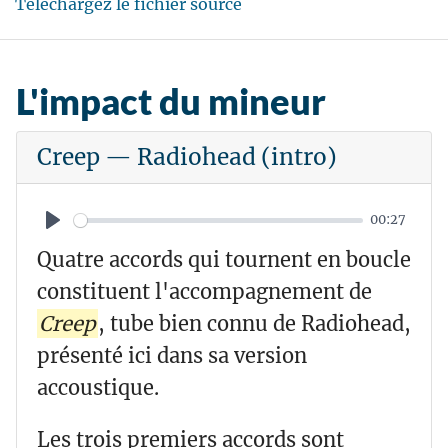
Téléchargez le fichier source
l
a
y
L'impact du mineur
Creep — Radiohead (intro)
00:27
P
Quatre accords qui tournent en boucle
l
constituent l'accompagnement de
a
Creep
, tube bien connu de Radiohead,
y
présenté ici dans sa version
accoustique.
Les trois premiers accords sont