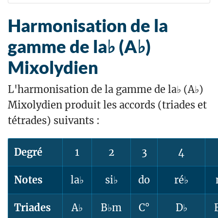
Harmonisation de la
gamme de la♭ (A♭)
Mixolydien
L'harmonisation de la gamme de la♭ (A♭)
Mixolydien produit les accords (triades et
tétrades) suivants :
Degré
1
2
3
4
Notes
la♭
si♭
do
ré♭
Triades
A♭
B♭m
C°
D♭