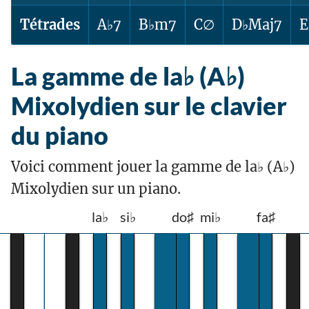
Tétrades
A♭7
B♭m7
C∅
D♭Maj7
E
La gamme de la♭ (A♭)
Mixolydien sur le clavier
du piano
Voici comment jouer la gamme de la♭ (A♭)
Mixolydien sur un piano.
la♭
si♭
do♯
mi♭
fa♯