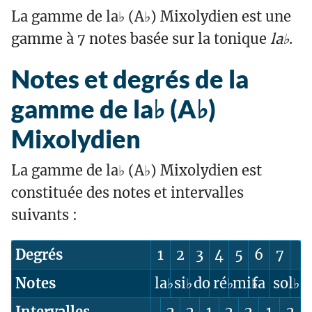
La gamme de la♭ (A♭) Mixolydien est une
gamme à 7 notes basée sur la tonique
la♭
.
Notes et degrés de la
gamme de la♭ (A♭)
Mixolydien
La gamme de la♭ (A♭) Mixolydien est
constituée des notes et intervalles
suivants :
Degrés
1
2
3
4
5
6
7
Notes
la♭
si♭
do
ré♭
mi♭
fa
sol♭
Intervalles
2
2
1
2
2
1
2